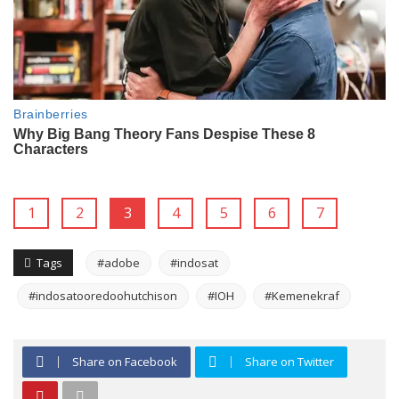
1
2
3
4
5
6
7
Tags
#adobe
#indosat
#indosatooredoohutchison
#IOH
#Kemenekraf
Share on Facebook
Share on Twitter