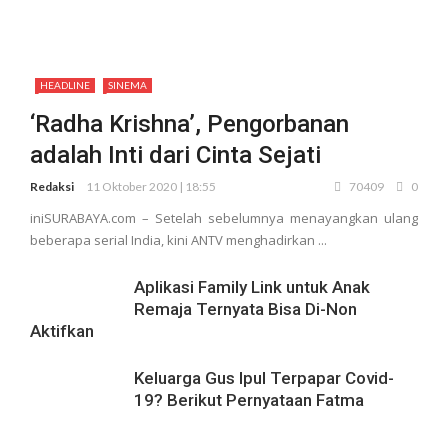
HEADLINE
SINEMA
‘Radha Krishna’, Pengorbanan
adalah Inti dari Cinta Sejati
Redaksi
11 Oktober 2020 | 18:55
70409
0
iniSURABAYA.com – Setelah sebelumnya menayangkan ulang
beberapa serial India, kini ANTV menghadirkan ...
Aplikasi Family Link untuk Anak
Remaja Ternyata Bisa Di-Non
Aktifkan
Keluarga Gus Ipul Terpapar Covid-
19? Berikut Pernyataan Fatma