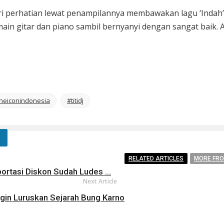
uri perhatian lewat penampilannya membawakan lagu ‘Indah’
a main gitar dan piano sambil bernyanyi dengan sangat bai
heiconindonesia
#titidj
RELATED ARTICLES
MORE FR
ortasi Diskon Sudah Ludes ...
Next Article
ngin Luruskan Sejarah Bung Karno