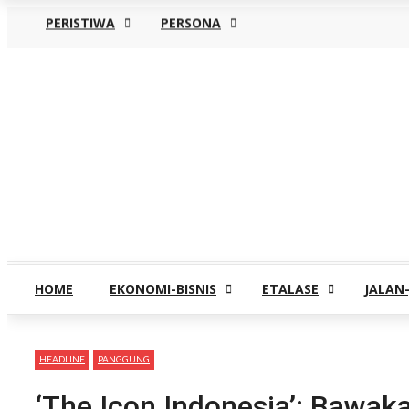
PERISTIWA
PERSONA
Jumat, Agustus 7
HOME
EKONOMI-BISNIS
ETALASE
JALAN
HEADLINE
PANGGUNG
‘The Icon Indonesia’: Bawaka