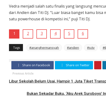
Vedra menjadi salah satu finalis yang langsung menc
dari Andien dan Titi DJ. “Luar biasa banget kamu bis
satu powerhouse di kompetisi ini,” puji Titi DJ.
1
2
3
4
5
6
Tags
#ananghermansyah
#andien
#sctv
#t
Share on Facebook
Share on Twitter
Previous Article
Libur Sekolah Belum Usai, Hampir 1 Juta Tiket Transp
Bukan Sekadar Buku, ‘Aku Arek Suroboyo’ I