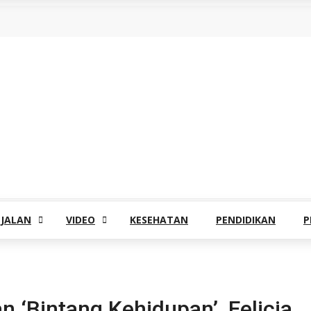
-JALAN
VIDEO
KESEHATAN
PENDIDIKAN
P
n ‘Bintang Kehidupan’, Felicia