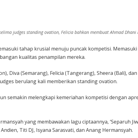
elima judges standing ovation, Felicia bahkan membuat Ahmad Dhani me
emasuki tahap krusial menuju puncak kompetisi. Memasuki b
mbangan kualitas penampilan mereka.
on), Diva (Semarang), Felicia (Tangerang), Sheera (Bali), d
udges berulang kali memberikan standing ovation.
un semakin melengkapi kemeriahan kompetisi dengan apres
rmansyah yang membawakan lagu ciptaannya, ‘Separuh Jiwak
dien, Titi DJ, Isyana Sarasvati, dan Anang Hermansyah.