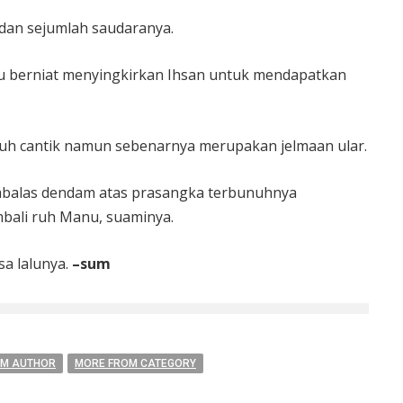
 dan sejumlah saudaranya.
itu berniat menyingkirkan Ihsan untuk mendapatkan
mbuh cantik namun sebenarnya merupakan jelmaan ular.
mbalas dendam atas prasangka terbunuhnya
bali ruh Manu, suaminya.
a lalunya.
–sum
OM AUTHOR
MORE FROM CATEGORY