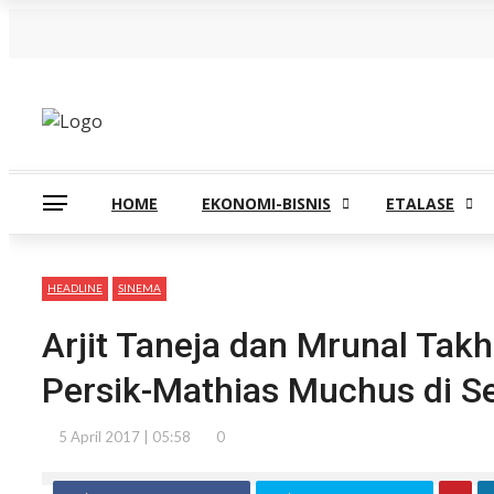
Minggu, Agustus 9
HOME
EKONOMI-BISNIS
ETALASE
HEADLINE
SINEMA
Arjit Taneja dan Mrunal Tak
Persik-Mathias Muchus di S
5 April 2017 | 05:58
0