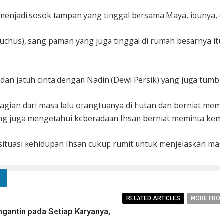
 menjadi sosok tampan yang tinggal bersama Maya, ibunya,
uchus), sang paman yang juga tinggal di rumah besarnya 
u dan jatuh cinta dengan Nadin (Dewi Persik) yang juga tu
gian dari masa lalu orangtuanya di hutan dan berniat me
ang juga mengetahui keberadaan Ihsan berniat meminta kem
ituasi kehidupan Ihsan cukup rumit untuk menjelaskan mas
RELATED ARTICLES
MORE FR
gantin pada Setiap Karyanya,