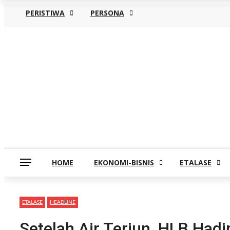
PERISTIWA
PERSONA
Minggu, Agustus 9
HOME
EKONOMI-BISNIS
ETALASE
ETALASE
HEADLINE
Setelah Air Terjun, HLB Had