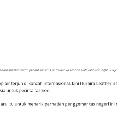
) sedang memamerkan produk tas kulit andalannya kepada Gati Wibawaningsih, Dirj
ir terjun di kancah internasional, kini Huraira Leather 
ia untuk pecinta fashion.
 baru itu untuk menarik perhatian penggemar tas negeri i