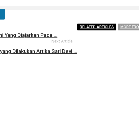
RELATED ARTICLES
MORE FR
i Yang Diajarkan Pada ...
Next Article
i yang Dilakukan Artika Sari Devi ...