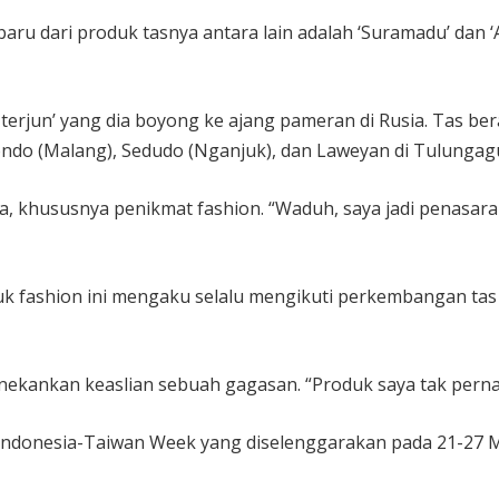
baru dari produk tasnya antara lain adalah ‘Suramadu’ dan 
r terjun’ yang dia boyong ke ajang pameran di Rusia. Tas be
ondo (Malang), Sedudo (Nganjuk), dan Laweyan di Tulungag
a, khususnya penikmat fashion. “Waduh, saya jadi penasaran 
uk fashion ini mengaku selalu mengikuti perkembangan tas HL
menekankan keaslian sebuah gagasan. “Produk saya tak pern
ng Indonesia-Taiwan Week yang diselenggarakan pada 21-27 M