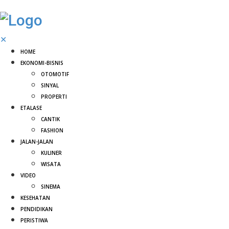
✕
HOME
EKONOMI-BISNIS
OTOMOTIF
SINYAL
PROPERTI
ETALASE
CANTIK
FASHION
JALAN-JALAN
KULINER
WISATA
VIDEO
SINEMA
KESEHATAN
PENDIDIKAN
PERISTIWA