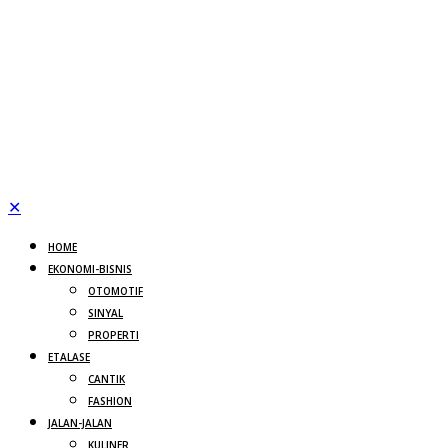
✕
HOME
EKONOMI-BISNIS
OTOMOTIF
SINYAL
PROPERTI
ETALASE
CANTIK
FASHION
JALAN-JALAN
KULINER