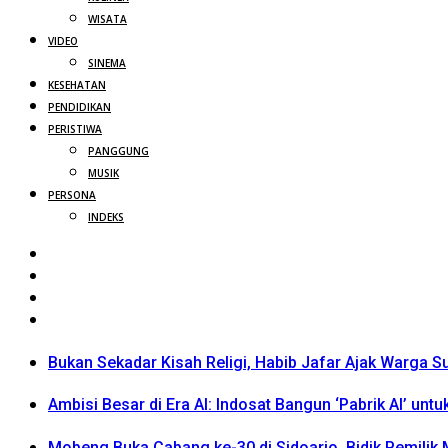
WISATA
VIDEO
SINEMA
KESEHATAN
PENDIDIKAN
PERISTIWA
PANGGUNG
MUSIK
PERSONA
INDEKS
Bukan Sekadar Kisah Religi, Habib Jafar Ajak Warga S
Ambisi Besar di Era AI: Indosat Bangun ‘Pabrik AI’ untu
Mobeng Buka Cabang ke-30 di Sidoarjo, Bidik Pemili