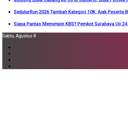
SedulurRun 2026 Tambah Kategori 10K: Ajak Peserta Be
Siapa Pantas Memimpin KBS? Pemkot Surabaya Uji 24 
Sabtu, Agustus 8