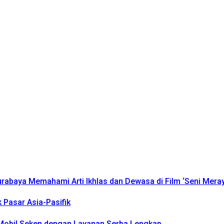
urabaya Memahami Arti Ikhlas dan Dewasa di Film ‘Seni Mera
k Pasar Asia-Pasifik
k Mobil Seken dengan Layanan Serba Lengkap