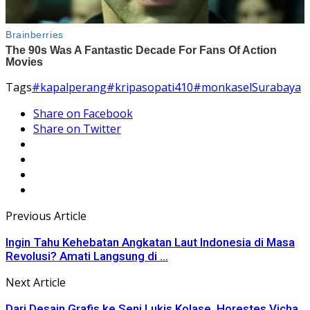
Tags
#kapalperang
#kripasopati410
#monkasel
Surabaya
Share on Facebook
Share on Twitter
Previous Article
Ingin Tahu Kehebatan Angkatan Laut Indonesia di Masa
Revolusi? Amati Langsung di ...
Next Article
Dari Desain Grafis ke Seni Lukis Kolase, Horestes Vicha