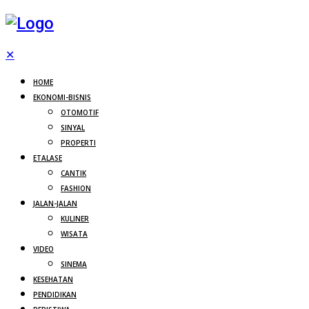
✕
HOME
EKONOMI-BISNIS
OTOMOTIF
SINYAL
PROPERTI
ETALASE
CANTIK
FASHION
JALAN-JALAN
KULINER
WISATA
VIDEO
SINEMA
KESEHATAN
PENDIDIKAN