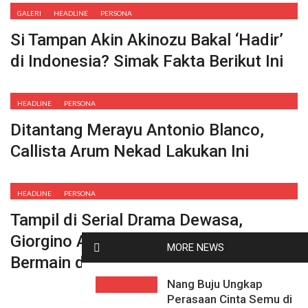
GALERI
HEADLINE
PERSONA
Si Tampan Akin Akinozu Bakal ‘Hadir’
di Indonesia? Simak Fakta Berikut Ini
HEADLINE
PERSONA
Ditantang Merayu Antonio Blanco,
Callista Arum Nekad Lakukan Ini
HEADLINE
PERSONA
Tampil di Serial Drama Dewasa,
Giorgino Abraham : Saya Tidak Suka
MORE NEWS
Bermain di Zona Nyaman
Nang Buju Ungkap
Perasaan Cinta Semu di