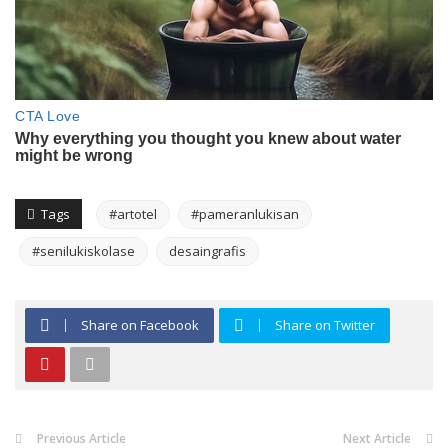
Tags
#artotel
#pameranlukisan
#senilukiskolase
desaingrafis
Share on Facebook
Share on Twitter
Previous Article
Next Article