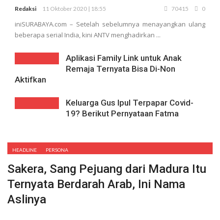
Redaksi
11 Oktober 2020 | 18:55
70415
0
iniSURABAYA.com – Setelah sebelumnya menayangkan ulang
beberapa serial India, kini ANTV menghadirkan ...
Aplikasi Family Link untuk Anak
Remaja Ternyata Bisa Di-Non
Aktifkan
Keluarga Gus Ipul Terpapar Covid-
19? Berikut Pernyataan Fatma
HEADLINE
PERSONA
Sakera, Sang Pejuang dari Madura Itu
Ternyata Berdarah Arab, Ini Nama
Aslinya