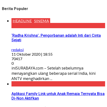
Berita Populer
HEADLINE
SINEMA
‘Radha Krishna’, Pengorbanan adalah Inti dari Cinta
Sejati
redaksi
11 Oktober 2020 | 18:55
70417
0
iniSURABAYA.com – Setelah sebelumnya
menayangkan ulang beberapa serial India, kini
ANTV menghadirkan ...
Aplikasi Family Link untuk Anak Remaja Ternyata Bisa
Di-Non Aktifkan