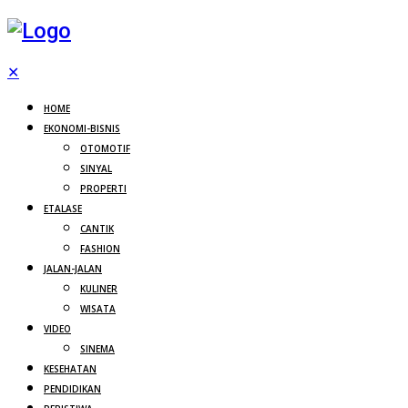
✕
HOME
EKONOMI-BISNIS
OTOMOTIF
SINYAL
PROPERTI
ETALASE
CANTIK
FASHION
JALAN-JALAN
KULINER
WISATA
VIDEO
SINEMA
KESEHATAN
PENDIDIKAN