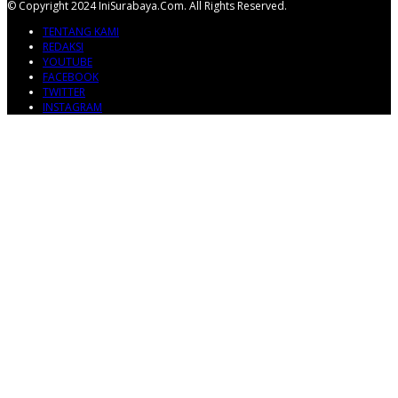
© Copyright 2024 IniSurabaya.com. All Rights Reserved.
TENTANG KAMI
REDAKSI
YOUTUBE
FACEBOOK
TWITTER
INSTAGRAM