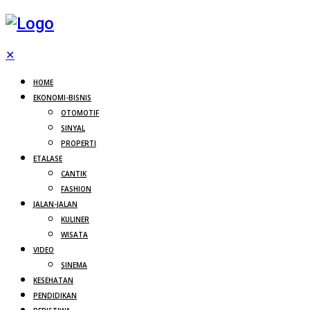
✕
HOME
EKONOMI-BISNIS
OTOMOTIF
SINYAL
PROPERTI
ETALASE
CANTIK
FASHION
JALAN-JALAN
KULINER
WISATA
VIDEO
SINEMA
KESEHATAN
PENDIDIKAN