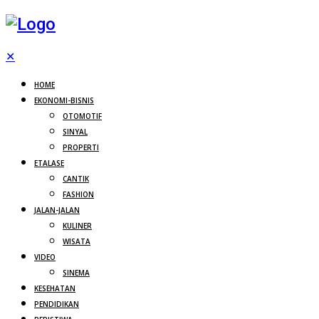
✕
HOME
EKONOMI-BISNIS
OTOMOTIF
SINYAL
PROPERTI
ETALASE
CANTIK
FASHION
JALAN-JALAN
KULINER
WISATA
VIDEO
SINEMA
KESEHATAN
PENDIDIKAN