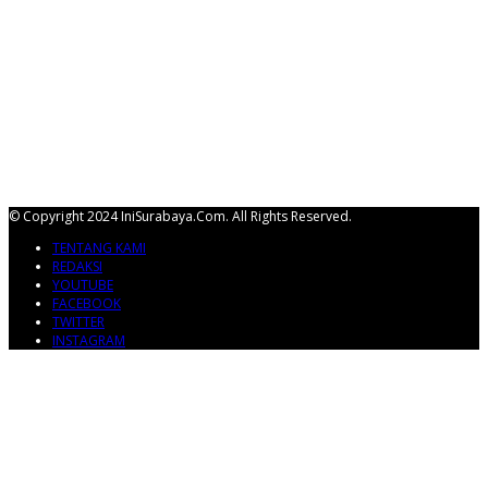
© Copyright 2024 IniSurabaya.com. All Rights Reserved.
TENTANG KAMI
REDAKSI
YOUTUBE
FACEBOOK
TWITTER
INSTAGRAM