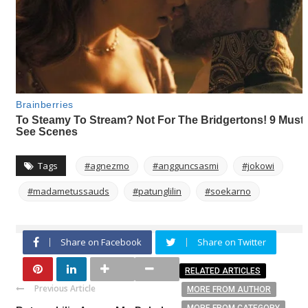
Tags
#agnezmo
#angguncsasmi
#jokowi
#madametussauds
#patunglilin
#soekarno
Share on Facebook
Share on Twitter
RELATED ARTICLES
Previous Article
MORE FROM AUTHOR