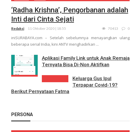
‘Radha Krishna’, Pengorbanan adalah
Inti dari Cinta Sejati
Redaksi
11 Oktober 2020 | 18:55
70413
0
iniSURABAYA.com – Setelah sebelumnya menayangkan ulang
beberapa serial India, kini ANTV menghadirkan ...
Aplikasi Family Link untuk Anak Remaja
Ternyata Bisa Di-Non Aktifkan
Keluarga Gus Ipul
Terpapar Covid-19?
Berikut Pernyataan Fatma
PERSONA