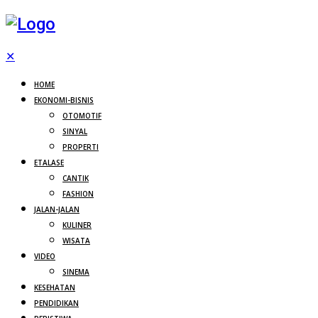
✕
HOME
EKONOMI-BISNIS
OTOMOTIF
SINYAL
PROPERTI
ETALASE
CANTIK
FASHION
JALAN-JALAN
KULINER
WISATA
VIDEO
SINEMA
KESEHATAN
PENDIDIKAN