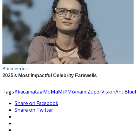
Tags
#kacamata
#MoMaMi
#MomamiZuperVisionAntiBlueL
Share on Facebook
Share on Twitter