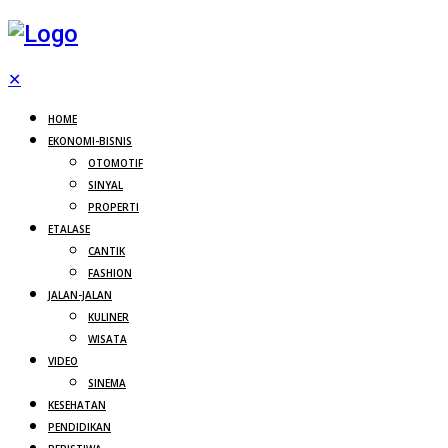
✕
HOME
EKONOMI-BISNIS
OTOMOTIF
SINYAL
PROPERTI
ETALASE
CANTIK
FASHION
JALAN-JALAN
KULINER
WISATA
VIDEO
SINEMA
KESEHATAN
PENDIDIKAN