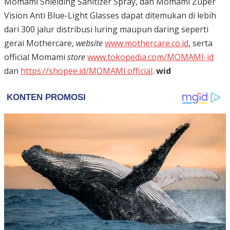
Momami Shielding Sanitizer Spray, dan Momami Zuper
Vision Anti Blue-Light Glasses dapat ditemukan di lebih
dari 300 jalur distribusi luring maupun daring seperti
gerai Mothercare,
website
www.mothercare.co.id
, serta
official Momami
store
www.tokopedia.com/MOMAMI-id
dan
https://shopee.id/MOMAMI.official
.
wid