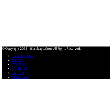
© Copyright 2024 IniSurabaya.com. All Rights Reserved.
TENTANG KAMI
REDAKSI
YOUTUBE
FACEBOOK
TWITTER
INSTAGRAM