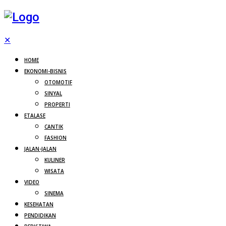
✕
HOME
EKONOMI-BISNIS
OTOMOTIF
SINYAL
PROPERTI
ETALASE
CANTIK
FASHION
JALAN-JALAN
KULINER
WISATA
VIDEO
SINEMA
KESEHATAN
PENDIDIKAN