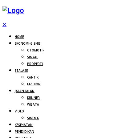
✕
HOME
EKONOMI-BISNIS
OTOMOTIF
SINYAL
PROPERTI
ETALASE
CANTIK
FASHION
JALAN-JALAN
KULINER
WISATA
VIDEO
SINEMA
KESEHATAN
PENDIDIKAN