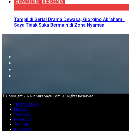
HEADLINE
PERSONA
Tampil di Serial Drama Dewasa, Giorgino Abraham :
Saya Tidak Suka Bermain di Zona Nyaman
© Copyright 2024 IniSurabaya.com. All Rights Reserved.
TENTANG KAMI
REDAKSI
YOUTUBE
FACEBOOK
TWITTER
INSTAGRAM