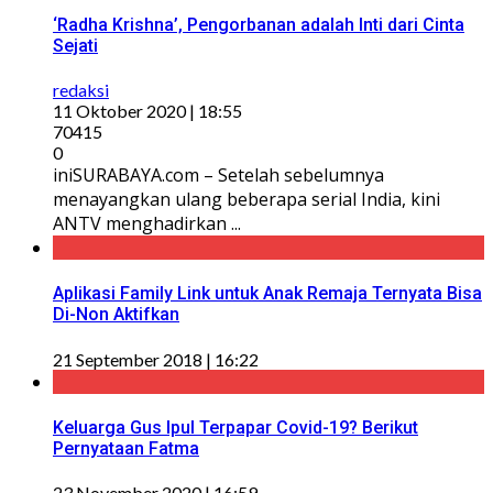
‘Radha Krishna’, Pengorbanan adalah Inti dari Cinta
Sejati
redaksi
11 Oktober 2020 | 18:55
70415
0
iniSURABAYA.com – Setelah sebelumnya
menayangkan ulang beberapa serial India, kini
ANTV menghadirkan ...
Aplikasi Family Link untuk Anak Remaja Ternyata Bisa
Di-Non Aktifkan
21 September 2018 | 16:22
Keluarga Gus Ipul Terpapar Covid-19? Berikut
Pernyataan Fatma
23 November 2020 | 16:59