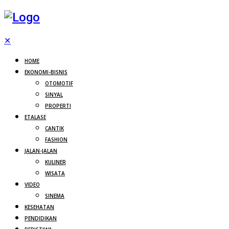
✕
HOME
EKONOMI-BISNIS
OTOMOTIF
SINYAL
PROPERTI
ETALASE
CANTIK
FASHION
JALAN-JALAN
KULINER
WISATA
VIDEO
SINEMA
KESEHATAN
PENDIDIKAN