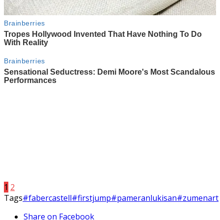
1
2
Tags
#fabercastell
#firstjump
#pameranlukisan
#zumenart
Share on Facebook