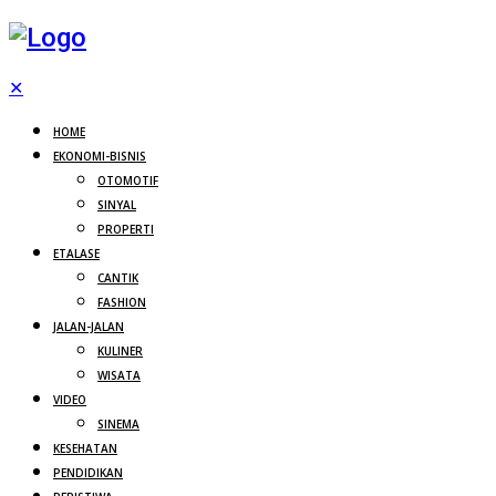
✕
HOME
EKONOMI-BISNIS
OTOMOTIF
SINYAL
PROPERTI
ETALASE
CANTIK
FASHION
JALAN-JALAN
KULINER
WISATA
VIDEO
SINEMA
KESEHATAN
PENDIDIKAN