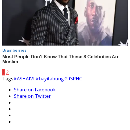
1
2
Tags
#ASHAIVF
#bayitabung
#RSPHC
Share on Facebook
Share on Twitter