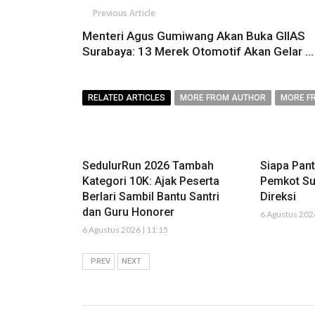
Previous Article
Menteri Agus Gumiwang Akan Buka GIIAS
Surabaya: 13 Merek Otomotif Akan Gelar ...
RELATED ARTICLES
MORE FROM AUTHOR
MORE F
SedulurRun 2026 Tambah
Siapa Pan
Kategori 10K: Ajak Peserta
Pemkot Su
Berlari Sambil Bantu Santri
Direksi
dan Guru Honorer
6 Agustus 2026
6 Agustus 2026 | 11:15
PREV
NEXT