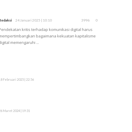
Redaksi
24 Januari 2025 | 10:10
3996
0
Pendekatan kritis terhadap komunikasi digital harus
mempertimbangkan bagaimana kekuatan kapitalisme
digital memengaruhi ...
18 Februari 2025 | 22:56
26 Maret 2024 | 19:31