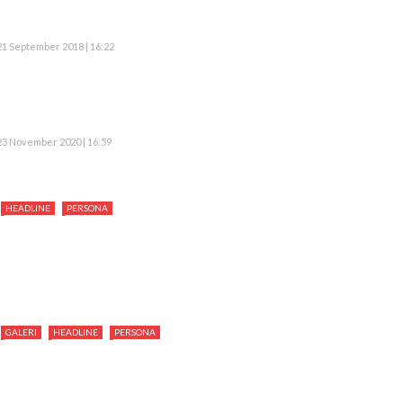
21 September 2018 | 16:22
23 November 2020 | 16:59
HEADLINE
PERSONA
GALERI
HEADLINE
PERSONA