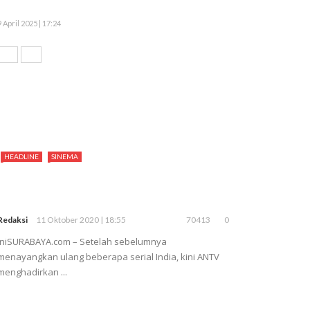
9 April 2025 | 17:24
HEADLINE
SINEMA
Redaksi
11 Oktober 2020 | 18:55
70413
0
iniSURABAYA.com – Setelah sebelumnya
menayangkan ulang beberapa serial India, kini ANTV
menghadirkan ...