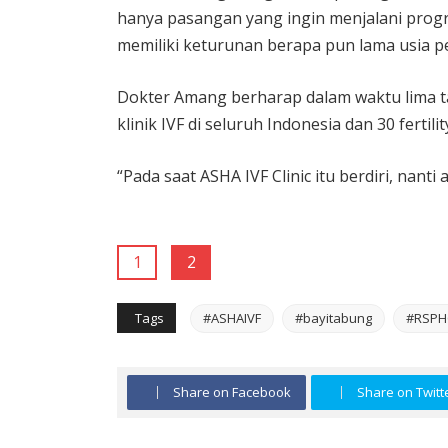
hanya pasangan yang ingin menjalani progr
memiliki keturunan berapa pun lama usia p
Dokter Amang berharap dalam waktu lima 
klinik IVF di seluruh Indonesia dan 30 fertilit
“Pada saat ASHA IVF Clinic itu berdiri, nanti
1
2
Tags
#ASHAIVF
#bayitabung
#RSPH
Share on Facebook
Share on Twitt