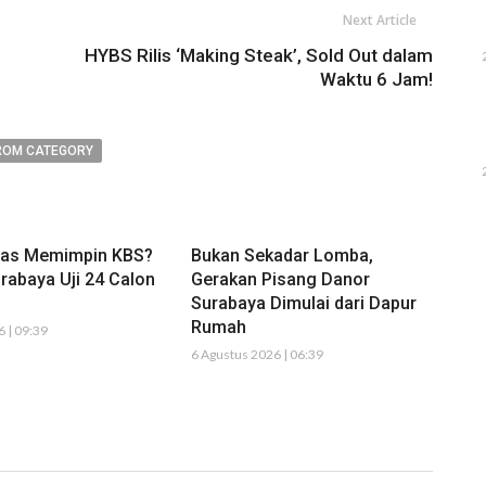
Next Article
HYBS Rilis ‘Making Steak’, Sold Out dalam
Waktu 6 Jam!
ROM CATEGORY
tas Memimpin KBS?
Bukan Sekadar Lomba,
rabaya Uji 24 Calon
Gerakan Pisang Danor
Surabaya Dimulai dari Dapur
Rumah
 | 09:39
6 Agustus 2026 | 06:39