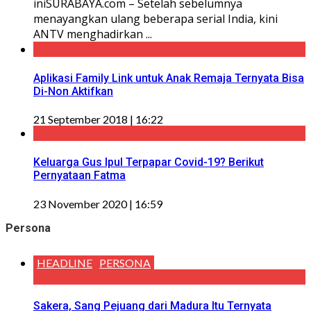
iniSURABAYA.com – Setelah sebelumnya
menayangkan ulang beberapa serial India, kini
ANTV menghadirkan ...
Aplikasi Family Link untuk Anak Remaja Ternyata Bisa
Di-Non Aktifkan
21 September 2018 | 16:22
Keluarga Gus Ipul Terpapar Covid-19? Berikut
Pernyataan Fatma
23 November 2020 | 16:59
Persona
HEADLINE
PERSONA
Sakera, Sang Pejuang dari Madura Itu Ternyata