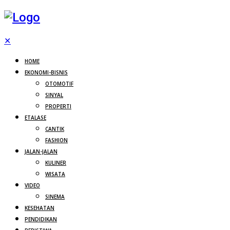
✕
HOME
EKONOMI-BISNIS
OTOMOTIF
SINYAL
PROPERTI
ETALASE
CANTIK
FASHION
JALAN-JALAN
KULINER
WISATA
VIDEO
SINEMA
KESEHATAN
PENDIDIKAN