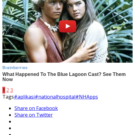
1
2
3
Tags
#aplikasi
#nationalhospital
#NHApps
Share on Facebook
Share on Twitter