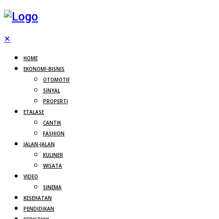
✕
HOME
EKONOMI-BISNIS
OTOMOTIF
SINYAL
PROPERTI
ETALASE
CANTIK
FASHION
JALAN-JALAN
KULINER
WISATA
VIDEO
SINEMA
KESEHATAN
PENDIDIKAN