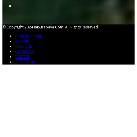
© Copyright 2024 IniSurabaya.com. All Rights Reserved.
TENTANG KAMI
REDAKSI
YOUTUBE
FACEBOOK
TWITTER
INSTAGRAM