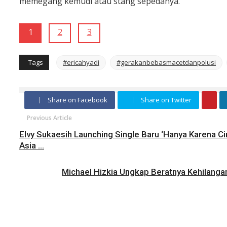
memegang kemudi atau stang sepedanya.
1
2
3
Tags
#ericahyadi
#gerakanbebasmacetdanpolusi
Share on Facebook
Share on Twitter
Previous Article
Elvy Sukaesih Launching Single Baru ‘Hanya Karena C
Asia ...
Michael Hizkia Ungkap Beratnya Kehilangan