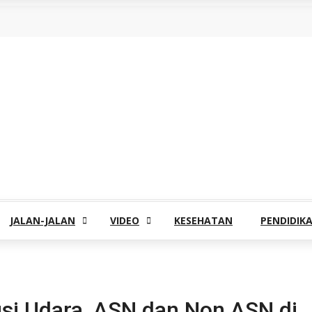
JALAN-JALAN
VIDEO
KESEHATAN
PENDIDIK
si Udara, ASN dan Non ASN di