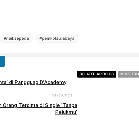
#naiksepeda
#pemkotsurabaya
RELATED ARTICLES
MORE FR
inta’ di Panggung D’Academy
Next Article
 Orang Tercinta di Single ‘Tanpa
Pelukmu’