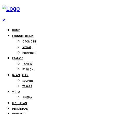
✕
HOME
EKONOMI-BISNIS
OTOMOTIF
SINYAL
PROPERTI
ETALASE
CANTIK
FASHION
JALAN-JALAN
KULINER
WISATA
VIDEO
SINEMA
KESEHATAN
PENDIDIKAN