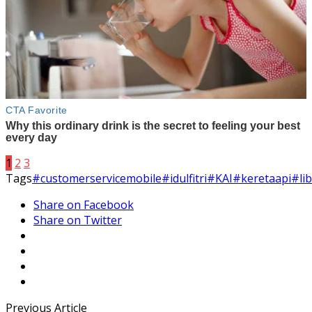
1
2
3
Tags
#customerservicemobile
#idulfitri
#KAI
#keretaapi
#li
Share on Facebook
Share on Twitter
Previous Article