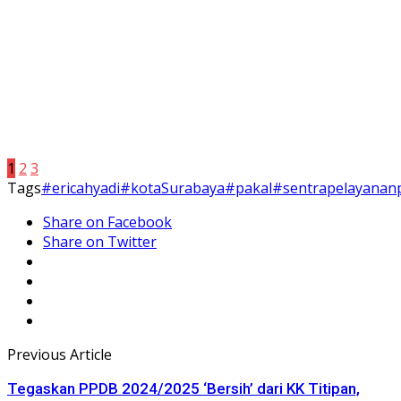
1
2
3
Tags
#ericahyadi
#kotaSurabaya
#pakal
#sentrapelayananp
Share on Facebook
Share on Twitter
Previous Article
Tegaskan PPDB 2024/2025 ‘Bersih’ dari KK Titipan,