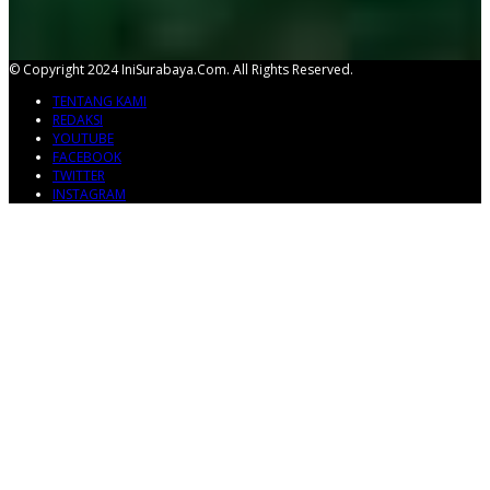
© Copyright 2024 IniSurabaya.com. All Rights Reserved.
TENTANG KAMI
REDAKSI
YOUTUBE
FACEBOOK
TWITTER
INSTAGRAM