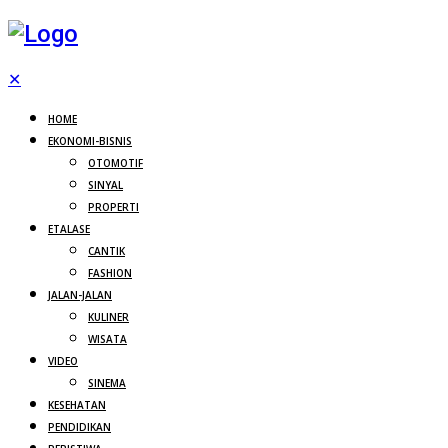
✕
HOME
EKONOMI-BISNIS
OTOMOTIF
SINYAL
PROPERTI
ETALASE
CANTIK
FASHION
JALAN-JALAN
KULINER
WISATA
VIDEO
SINEMA
KESEHATAN
PENDIDIKAN