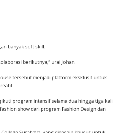
.
n banyak soft skill.
olaborasi berikutnya,” urai Johan.
House tersebut menjadi platform eksklusif untuk
eatif.
kuti program intensif selama dua hingga tiga kali
i fashion show dari program Fashion Design dan
 College Surabaya, yang didesain khusus untuk