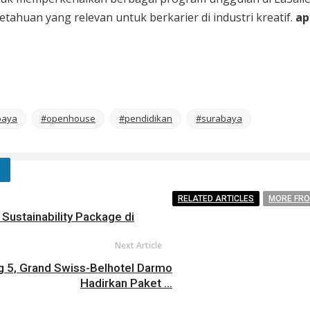
huan yang relevan untuk berkarier di industri kreatif.
ap
baya
#openhouse
#pendidikan
#surabaya
RELATED ARTICLES
MORE FR
Sustainability Package di
Next Article
g 5, Grand Swiss-Belhotel Darmo
Hadirkan Paket ...