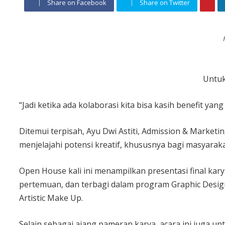
Share on Facebook
Share on Twitter
Untuk
“Jadi ketika ada kolaborasi kita bisa kasih benefit y
Ditemui terpisah, Ayu Dwi Astiti, Admission & Market
menjelajahi potensi kreatif, khususnya bagi masyaraka
Open House kali ini menampilkan presentasi final kar
pertemuan, dan terbagi dalam program Graphic Design,
Artistic Make Up.
Selain sebagai ajang pameran karya, acara ini juga 