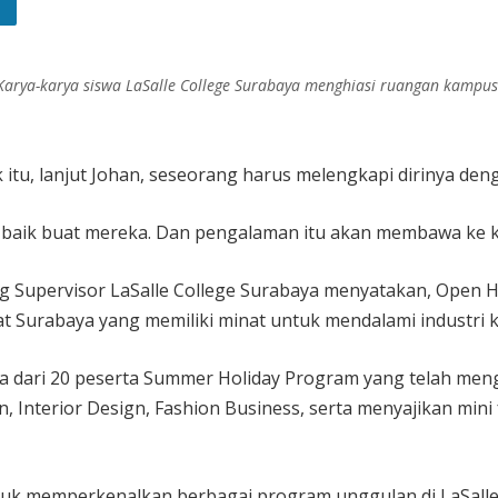
Karya-karya siswa LaSalle College Surabaya menghiasi ruangan kampus
 itu, lanjut Johan, seseorang harus melengkapi dirinya denga
ang baik buat mereka. Dan pengalaman itu akan membawa ke k
ing Supervisor LaSalle College Surabaya menyatakan, Open 
t Surabaya yang memiliki minat untuk mendalami industri kr
ya dari 20 peserta Summer Holiday Program yang telah mengi
 Interior Design, Fashion Business, serta menyajikan min
untuk memperkenalkan berbagai program unggulan di LaSalle