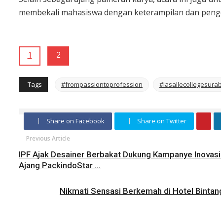
membekali mahasiswa dengan keterampilan dan pengeta
1
2
Tags
#frompassiontoprofession
#lasallecollegesura
Share on Facebook
Share on Twitter
Previous Article
IPF Ajak Desainer Berbakat Dukung Kampanye Inovasi 
Ajang PackindoStar ...
Nikmati Sensasi Berkemah di Hotel Bintan