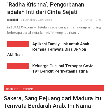
‘Radha Krishna’, Pengorbanan
adalah Inti dari Cinta Sejati
Redaksi
11 Oktober 2020 | 18:55
70415
0
iniSURABAYA.com – Setelah sebelumnya menayangkan ulang
beberapa serial India, kini ANTV menghadirkan ...
Aplikasi Family Link untuk Anak
Remaja Ternyata Bisa Di-Non
Aktifkan
Keluarga Gus Ipul Terpapar Covid-
19? Berikut Pernyataan Fatma
HEADLINE
PERSONA
Sakera, Sang Pejuang dari Madura Itu
Ternyata Berdarah Arab, Ini Nama