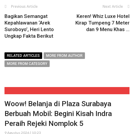
Previous Article
Next Article
Bagikan Semangat
Keren! Whiz Luxe Hotel
Kepahlawanan ‘Arek
Kirap Tumpeng 7 Meter
Suroboyo’, Heri Lento
dan 9 Menu Khas ...
Ungkap Fakta Berikut
RELATED ARTICLES
MORE FROM AUTHOR
MORE FROM CATEGORY
Woow! Belanja di Plaza Surabaya
Berbuah Mobil: Begini Kisah Indra
Peraih Rejeki Nomplok 5
9 Agustus 2026 | 10:23