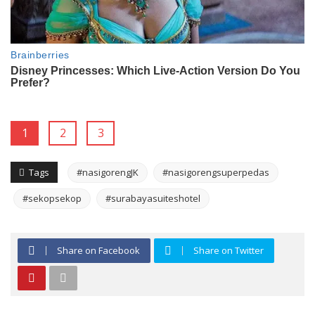
1
2
3
Tags
#nasigorengJK
#nasigorengsuperpedas
#sekopsekop
#surabayasuiteshotel
Share on Facebook
Share on Twitter