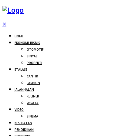
✕
HOME
EKONOMI-BISNIS
OTOMOTIF
SINYAL
PROPERTI
ETALASE
CANTIK
FASHION
JALAN-JALAN
KULINER
WISATA
VIDEO
SINEMA
KESEHATAN
PENDIDIKAN