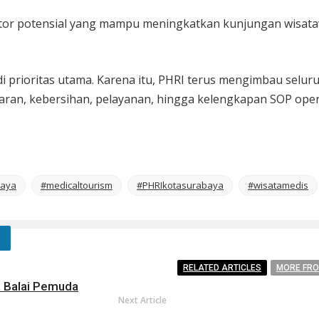
ektor potensial yang mampu meningkatkan kunjungan wisata
rioritas utama. Karena itu, PHRI terus mengimbau seluruh
akaran, kebersihan, pelayanan, hingga kelengkapan SOP ope
baya
#medicaltourism
#PHRIkotasurabaya
#wisatamedis
RELATED ARTICLES
MORE FR
a Balai Pemuda
Next Article