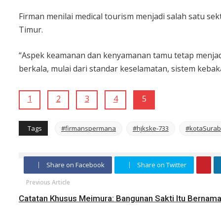
Firman menilai medical tourism menjadi salah satu s
Timur.
“Aspek keamanan dan kenyamanan tamu tetap menjadi p
berkala, mulai dari standar keselamatan, sistem keb
1
2
3
4
5
Tags
#firmanspermana
#hjkske-733
#kotaSura
Share on Facebook
Share on Twitter
Previous Article
Catatan Khusus Meimura: Bangunan Sakti Itu Bernam