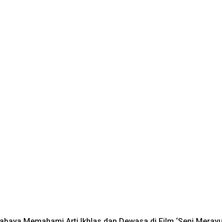
rabaya Memahami Arti Ikhlas dan Dewasa di Film ‘Seni Meray