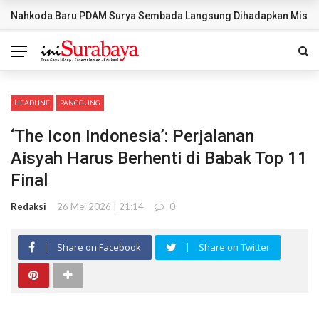
Nahkoda Baru PDAM Surya Sembada Langsung Dihadapkan Misi Ber
BREAKING NEWS
HEADLINE
PANGGUNG
‘The Icon Indonesia’: Perjalanan
Aisyah Harus Berhenti di Babak Top 11
Final
Redaksi
26 Mei 2026 | 21:14
0
Share on Facebook
Share on Twitter