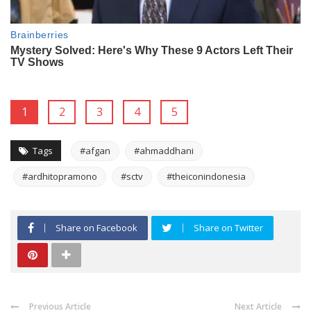
1
2
3
4
5
Tags
#afgan
#ahmaddhani
#ardhitopramono
#sctv
#theiconindonesia
Share on Facebook
Share on Twitter
Previous Article
Next Article