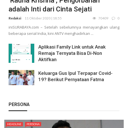
‘Radha Krishna’, Pengorbanan
adalah Inti dari Cinta Sejati
Redaksi
11 Oktober 2020 | 18:55
70409
0
iniSURABAYA.com – Setelah sebelumnya menayangkan ulang
beberapa serial India, kini ANTV menghadirkan ...
Aplikasi Family Link untuk Anak
Remaja Ternyata Bisa Di-Non
Aktifkan
Keluarga Gus Ipul Terpapar Covid-
19? Berikut Pernyataan Fatma
PERSONA
HEADLINE
PERSONA