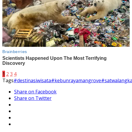
1
2
3
4
Tags
#destinasiwisata
#kebunrayamangrove
#satwalangk
Share on Facebook
Share on Twitter