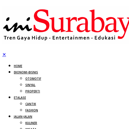
✕
HOME
EKONOMI-BISNIS
OTOMOTIF
SINYAL
PROPERTI
ETALASE
CANTIK
FASHION
JALAN-JALAN
KULINER