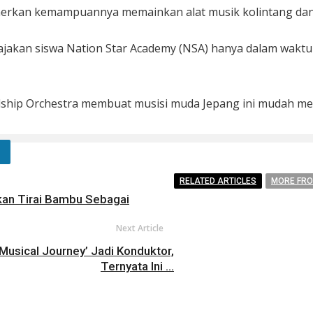
merkan kemampuannya memainkan alat musik kolintang dan
diajakan siswa Nation Star Academy (NSA) hanya dalam waktu
ldship Orchestra membuat musisi muda Jepang ini mudah me
RELATED ARTICLES
MORE FR
akan Tirai Bambu Sebagai
Next Article
Musical Journey’ Jadi Konduktor,
Ternyata Ini ...