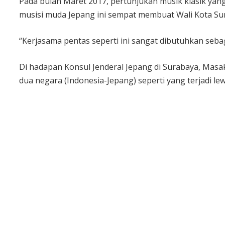
Pada bulan Maret 2017, pertunjukan musik klasik yan
musisi muda Jepang ini sempat membuat Wali Kota Sur
“Kerjasama pentas seperti ini sangat dibutuhkan sebaga
Di hadapan Konsul Jenderal Jepang di Surabaya, Mas
dua negara (Indonesia-Jepang) seperti yang terjadi l