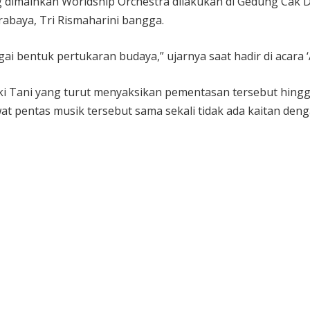
g dimainkan Worldship Orchestra dilakukan di Gedung Cak D
abaya, Tri Rismaharini bangga.
i bentuk pertukaran budaya,” ujarnya saat hadir di acara ‘A
aki Tani yang turut menyaksikan pementasan tersebut hin
ewat pentas musik tersebut sama sekali tidak ada kaitan d