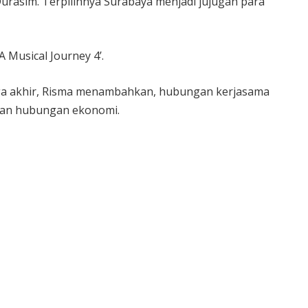
urasim. Terpilihnya Surabaya menjadi jujugan para
 Musical Journey 4’.
gga akhir, Risma menambahkan, hubungan kerjasama
engan hubungan ekonomi.