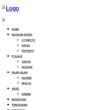
✕
HOME
EKONOMI-BISNIS
OTOMOTIF
SINYAL
PROPERTI
ETALASE
CANTIK
FASHION
JALAN-JALAN
KULINER
WISATA
VIDEO
SINEMA
KESEHATAN
PENDIDIKAN