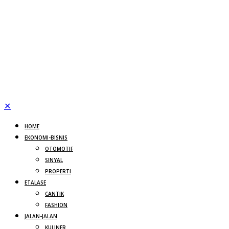
✕
HOME
EKONOMI-BISNIS
OTOMOTIF
SINYAL
PROPERTI
ETALASE
CANTIK
FASHION
JALAN-JALAN
KULINER