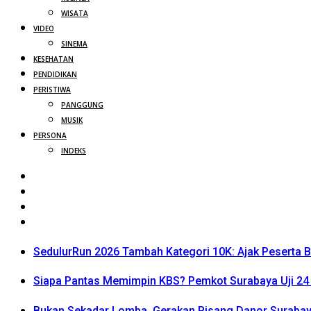
WISATA
VIDEO
SINEMA
KESEHATAN
PENDIDIKAN
PERISTIWA
PANGGUNG
MUSIK
PERSONA
INDEKS
SedulurRun 2026 Tambah Kategori 10K: Ajak Peserta Be
Siapa Pantas Memimpin KBS? Pemkot Surabaya Uji 24 
Bukan Sekadar Lomba, Gerakan Pisang Danor Surabay