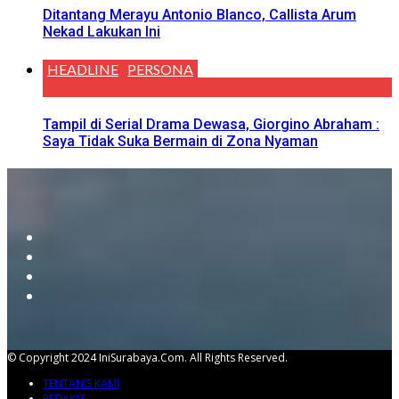
Ditantang Merayu Antonio Blanco, Callista Arum
Nekad Lakukan Ini
HEADLINE
PERSONA
Tampil di Serial Drama Dewasa, Giorgino Abraham :
Saya Tidak Suka Bermain di Zona Nyaman
© Copyright 2024 IniSurabaya.com. All Rights Reserved.
TENTANG KAMI
REDAKSI