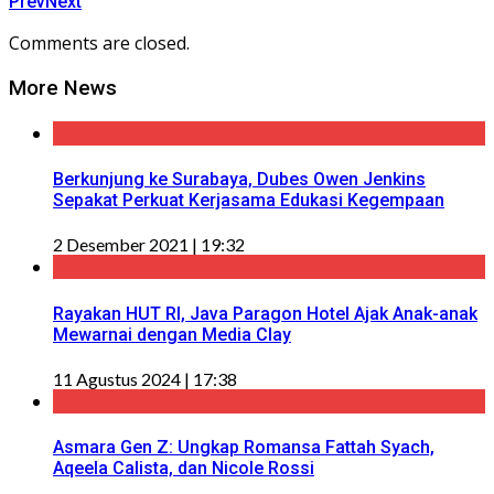
Prev
Next
Comments are closed.
More News
Berkunjung ke Surabaya, Dubes Owen Jenkins
Sepakat Perkuat Kerjasama Edukasi Kegempaan
2 Desember 2021 | 19:32
Rayakan HUT RI, Java Paragon Hotel Ajak Anak-anak
Mewarnai dengan Media Clay
11 Agustus 2024 | 17:38
Asmara Gen Z: Ungkap Romansa Fattah Syach,
Aqeela Calista, dan Nicole Rossi