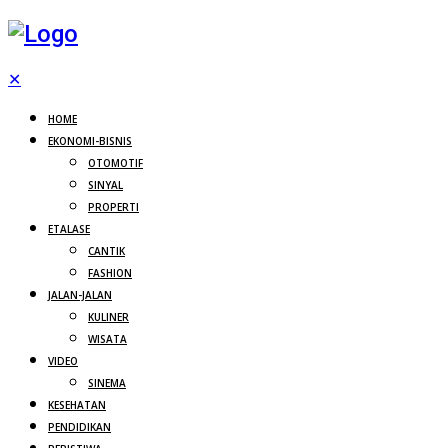
✕
HOME
EKONOMI-BISNIS
OTOMOTIF
SINYAL
PROPERTI
ETALASE
CANTIK
FASHION
JALAN-JALAN
KULINER
WISATA
VIDEO
SINEMA
KESEHATAN
PENDIDIKAN