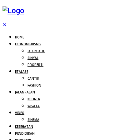
✕
HOME
EKONOMI-BISNIS
OTOMOTIF
SINYAL
PROPERTI
ETALASE
CANTIK
FASHION
JALAN-JALAN
KULINER
WISATA
VIDEO
SINEMA
KESEHATAN
PENDIDIKAN