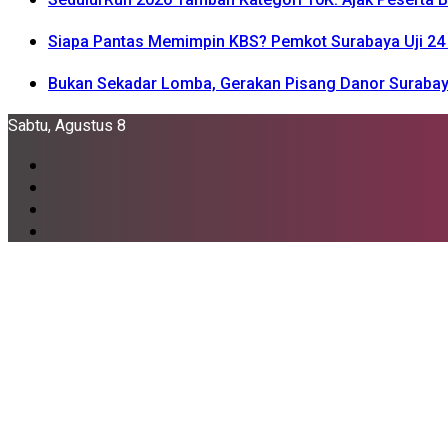
Siapa Pantas Memimpin KBS? Pemkot Surabaya Uji 24 
Bukan Sekadar Lomba, Gerakan Pisang Danor Surabay
Sabtu, Agustus 8