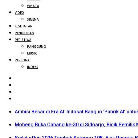
WISATA
VIDEO
SINEMA
KESEHATAN
PENDIDIKAN
PERISTIWA
PANGGUNG
MUSIK
PERSONA
INDEKS
Ambisi Besar di Era AI: Indosat Bangun ‘Pabrik AI’ untu
Mobeng Buka Cabang ke-30 di Sidoarjo, Bidik Pemili
SedulurRun 2026 Tambah Kategori 10K: Ajak Peserta Be