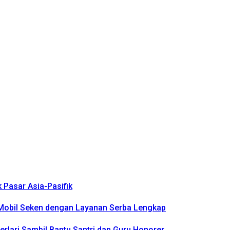
k Pasar Asia-Pasifik
k Mobil Seken dengan Layanan Serba Lengkap
rlari Sambil Bantu Santri dan Guru Honorer