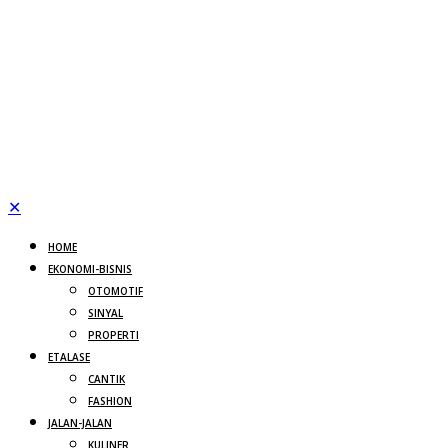
✕
HOME
EKONOMI-BISNIS
OTOMOTIF
SINYAL
PROPERTI
ETALASE
CANTIK
FASHION
JALAN-JALAN
KULINER