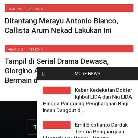
HEADLINE
PERSONA
Ditantang Merayu Antonio Blanco,
Callista Arum Nekad Lakukan Ini
HEADLINE
PERSONA
Tampil di Serial Drama Dewasa,
Giorgino Abraham : Saya Tidak Suka
MORE NEWS
Bermain di Zona Nyaman
Kabar Kedekatan Dokter
Iqhbal LIDA dan Nia LIDA
Hingga Panggung Penghargaan Bagi
Insan Dangdut di ...
Emil Elestianto Dardak
Terima Penghargaan