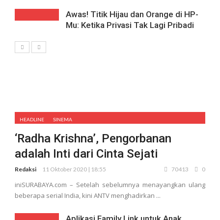
Awas! Titik Hijau dan Orange di HP-
Mu: Ketika Privasi Tak Lagi Pribadi
HEADLINE
SINEMA
‘Radha Krishna’, Pengorbanan
adalah Inti dari Cinta Sejati
Redaksi
11 Oktober 2020 | 18:55
70413
0
iniSURABAYA.com – Setelah sebelumnya menayangkan ulang
beberapa serial India, kini ANTV menghadirkan ...
Aplikasi Family Link untuk Anak