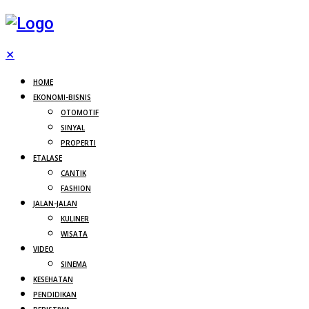
✕
HOME
EKONOMI-BISNIS
OTOMOTIF
SINYAL
PROPERTI
ETALASE
CANTIK
FASHION
JALAN-JALAN
KULINER
WISATA
VIDEO
SINEMA
KESEHATAN
PENDIDIKAN