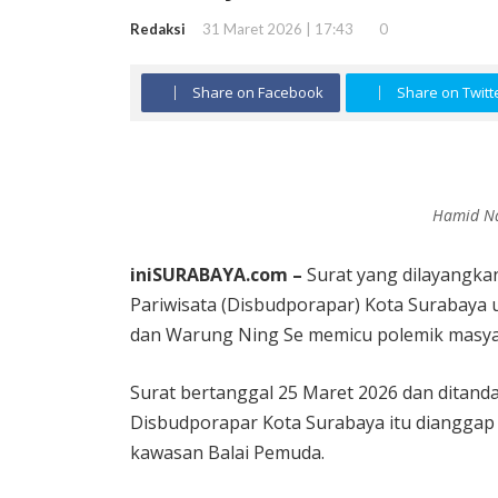
Redaksi
31 Maret 2026 | 17:43
0
Share on Facebook
Share on Twitt
Hamid Na
iniSURABAYA.com –
Surat yang dilayangk
Pariwisata (Disbudporapar) Kota Surabaya 
dan Warung Ning Se memicu polemik masyar
Surat bertanggal 25 Maret 2026 dan ditanda
Disbudporapar Kota Surabaya itu dianggap s
kawasan Balai Pemuda.