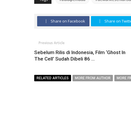
Share on Facebook
Share on Twitt
Previous Article
Sebelum Rilis di Indonesia, Film ‘Ghost In
The Cell’ Sudah Dibeli 86 ...
RELATED ARTICLES
MORE FROM AUTHOR
MORE F