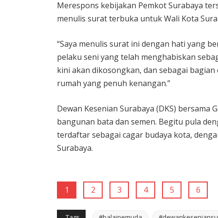
Merespons kebijakan Pemkot Surabaya ter
menulis surat terbuka untuk Wali Kota Surab
“Saya menulis surat ini dengan hati yang b
pelaku seni yang telah menghabiskan sebag
kini akan dikosongkan, dan sebagai bagian
rumah yang penuh kenangan.”
Dewan Kesenian Surabaya (DKS) bersama Ga
bangunan bata dan semen. Begitu pula den
terdaftar sebagai cagar budaya kota, denga
Surabaya.
1
2
3
4
5
6
Tags
#balaipemuda
#dewankeseniansu