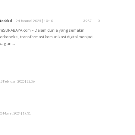
Redaksi
24 Januari 2025 | 10:10
3987
0
iniSURABAYA.com – Dalam dunia yang semakin
terkoneksi, transformasi komunikasi digital menjadi
bagian ...
18 Februari 2025 | 22:56
26 Maret 2024 | 19:31