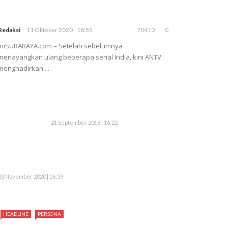
Redaksi
11 Oktober 2020 | 18:55
70410
0
iniSURABAYA.com – Setelah sebelumnya
menayangkan ulang beberapa serial India, kini ANTV
menghadirkan ...
21 September 2018 | 16:22
23 November 2020 | 16:59
HEADLINE
PERSONA