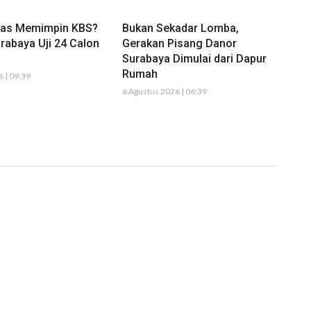
tas Memimpin KBS?
Bukan Sekadar Lomba,
rabaya Uji 24 Calon
Gerakan Pisang Danor
Surabaya Dimulai dari Dapur
Rumah
 | 09:39
6 Agustus 2026 | 06:39